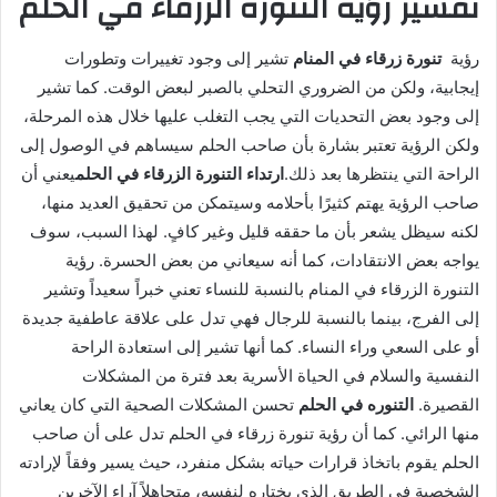
تفسير رؤية التنورة الزرقاء في الحلم
رؤية
تنورة زرقاء في المنام
تشير إلى وجود تغييرات وتطورات
إيجابية، ولكن من الضروري التحلي بالصبر لبعض الوقت. كما تشير
إلى وجود بعض التحديات التي يجب التغلب عليها خلال هذه المرحلة،
ولكن الرؤية تعتبر بشارة بأن صاحب الحلم سيساهم في الوصول إلى
الراحة التي ينتظرها بعد ذلك.
ارتداء التنورة الزرقاء في الحلم
يعني أن
صاحب الرؤية يهتم كثيرًا بأحلامه وسيتمكن من تحقيق العديد منها،
لكنه سيظل يشعر بأن ما حققه قليل وغير كافٍ. لهذا السبب، سوف
يواجه بعض الانتقادات، كما أنه سيعاني من بعض الحسرة. رؤية
التنورة الزرقاء في المنام بالنسبة للنساء تعني خبراً سعيداً وتشير
إلى الفرج، بينما بالنسبة للرجال فهي تدل على علاقة عاطفية جديدة
أو على السعي وراء النساء. كما أنها تشير إلى استعادة الراحة
النفسية والسلام في الحياة الأسرية بعد فترة من المشكلات
القصيرة.
التنوره في الحلم
تحسن المشكلات الصحية التي كان يعاني
منها الرائي. كما أن رؤية تنورة زرقاء في الحلم تدل على أن صاحب
الحلم يقوم باتخاذ قرارات حياته بشكل منفرد، حيث يسير وفقاً لإرادته
الشخصية في الطريق الذي يختاره لنفسه، متجاهلاً آراء الآخرين