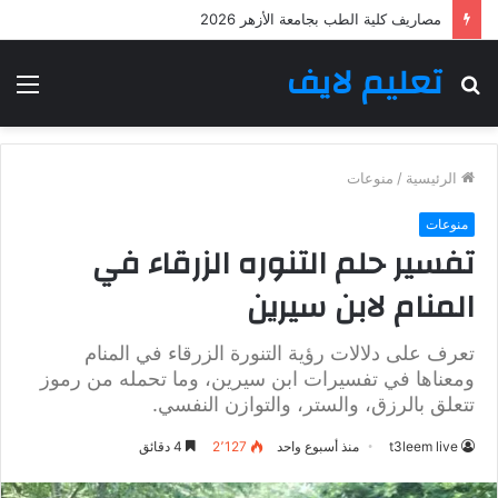
مصاريف كلية الطب بجامعة الأزهر 2026
تعليم لايف
بحث
الق
عن
الرئيسية
/
منوعات
منوعات
تفسير حلم التنوره الزرقاء في
المنام لابن سيرين
تعرف على دلالات رؤية التنورة الزرقاء في المنام
ومعناها في تفسيرات ابن سيرين، وما تحمله من رموز
تتعلق بالرزق، والستر، والتوازن النفسي.
t3leem live
منذ أسبوع واحد
2٬127
4 دقائق