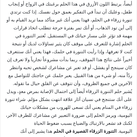
أيضاً، يرتبط اللون الأزرق في هذا الحلم برغبتك في الزواج أو إنجاب
طفل، وعليك أن تبدأ في التفكير بعمق حول نفسك. إذا كنت ترتدي
تنورة زرقاء في الحلم، فهذا يعني أنك غير متأكد مما تريد القيام به أو
إلى أين تود الذهاب، أو أنك تمر بفترة حرجة تتطلب اتخاذ قرارات
مهمة قد تؤثر على مسار حياتك في المستقبل. تُعتبر التنورة في
الحلم إشارة للتعرف على موقف كان يثير تساؤلات لديك أو نتيجة
كنت لا تعرفها، وإذا رأيت التنورة في حلمك، فهذا يعني أنك ستتعرف
أخيراً على نتائج هذا الموقف، ربما بدأت مشروعاً تجارياً ولا تعرف إن
كان سينجح أو يفشل، أو قد تعبر عن مشاعرك لشخص تحبه وانتظر
ردّاً منه، أو شيء من هذا القبيل. يعبر حلمك عن حاجتك للتواصل مع
الآخرين في جميع الظروف، وأن تتوقف عن القلق حيال ما تقوله.
يُشير حلم التنورة الزرقاء أيضاً إلى احتمال الإصابة بمرض معدٍ، ويدل
على أنك ستنجح في نسيان آثار علاقة انتهت بشكل مؤلم. شراء تنورة
زرقاء في المنام يعني أنك تسعى للهروب من مشكلات حياتك
اليومية، ويرمز الحلم إلى ضرورة التعبير عن مشاعرك للطرف الآخر،
لكنك قد تشعر بالارتباك والضياع بسبب ضغوط الحياة
اليومية.
التنورة الزرقاء القصيرة في الحلم
هذا يشير إلى أنك