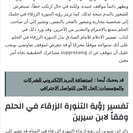
ويظهر دائماً مواقف عنيدة. ولكنه في حال ارتكب خطأ، سيتعرض
للشعور بالندم نتيجة لذلك. كما ترمز رؤية التنورة الزرقاء في حلمك
إلى شخصية محاربة وشعور بالفخر بالنفس، وتشير إلى أن صاحب
الحلم يتمتع بالاحترام والتقدير من الآخرين. وقد ورد ذلك في
كتاب. تفسير الاحلام للامام الصادق تدل التنورة الزرقاء في الحلم
على أنك ستواجه موقفًا محرجًا أو قد تتعرض لموقف تفاوضي، ويجب
عليك أن تتوقف عن ك suppressing مشاعرك الحقيقية تجاه أمر
معين.
قد يعجبك أيضا :
استضافة البريد الإلكتروني للشركات
والمؤسسات: الحل الآمن للتواصل الاحترافي
تفسير رؤية التنورة الزرقاء في الحلم
وفقاً لابن سيرين
ذكر ابن سيرين أن رؤية ارتداء التنورة الزرقاء في المنام قد تشير إلى