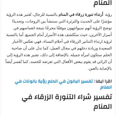
المنام
رؤية
أرتداء تنورة زرقاء في المنام
بالنسبة للرجال، تُعتبر هذه الرؤية
مؤشرًا على الحديث والثرثرة التي ستنشأ بين الزوجات، وتحديدًا
توضح الرؤية أنهم سيواجهون موقفًا محرجًا نتيجة انغماسهم في
أسرار الآخرين، حيث ستُكشف هذه الأسرار أمام الجميع. أما بالنسبة
لرؤية ارتداء التنانير الزرقاء في أحلام النساء، فهي تعكس الأخبار
السعيدة وزيادة دخلهم في مجال العمل، كما تدل على أن صاحبة
الحلم ستكون امرأة جميلة. بالإضافة إلى ذلك، تشير هذه الرؤية إلى
أن الرائي قد يقوم ببعض الأفعال التي تعرضه للحسد، كما تُفسر أيضاً
بالإصابة بالعين.
اقرا ايضا :
تفسير البالون في الحلم رؤية بالونات في
المنام
تفسير شراء التنورة الزرقاء في
المنام