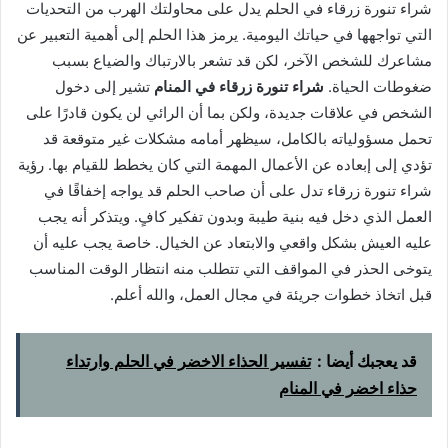
شراء تنورة زرقاء في الحلم يدل على محاولتك الهرب من التحديات
التي تواجهها في حياتك اليومية. يرمز هذا الحلم إلى أهمية التعبير عن
مشاعرك للشخص الآخر، لكن قد تشعر بالارتباك والضياع بسبب
ضغوطات الحياة.
شراء تنورة زرقاء في المنام
تشير إلى دخول
الشخص في علاقات جديدة، ولكن بما أن الرائي لن يكون قادرًا على
تحمل مسؤولياته بالكامل، سيظهر أمامه مشكلات غير متوقعة قد
تؤدي إلى إبعاده عن الأعمال المهمة التي كان يخطط للقيام بها. رؤية
شراء تنورة زرقاء تدل على أن صاحب الحلم قد يواجه إخفاقًا في
العمل الذي دخل فيه بنية طيبة وبدون تفكير كافٍ. ويتذكر أنه يجب
عليه العيش بشكل واقعي والابتعاد عن الخيال. خاصة يجب عليه أن
يتوخى الحذر في المواقف التي تتطلب منه انتظار الوقت المناسب
قبل اتخاذ خطوات جريئة في مجال العمل، والله أعلم.
قد يعجبك أيضا :
تفسير الحذاء الاخضر في الحلم وارتداء
حذاء اخضر في المنام