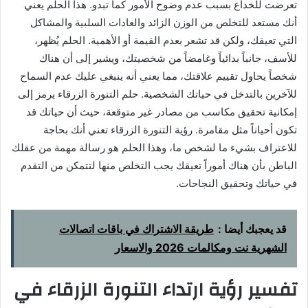
تعرضت للخداع بسبب عدم وضوح الأمور كما تبدو. هذا الحلم يعني
أنك مستعد للتخلص من الوزن الزائد والعادات السلبية والمشاكل
التي تعيقك، ولكن قد تشعر بعدم القيمة أو الأهمية. الحلم يُظهر،
للأسف، جانباً بدائياً وغامضاً من شخصيتك، ويشير إلى أن هناك
شخصاً يحاول تقييم علاقتك، مما يعني أنه ينبغي عليك عدم السماح
للآخرين بالتدخل في حياتك الشخصية. حلم التنورة الزرقاء يرمز إلى
إمكانية تحقيق مكاسب من مصادر غير متوقعة، حيث أن حياتك قد
تكون أحياناً مثل مقامرة. رؤية التنورة الزرقاء تعني أنك بحاجة
للاعتراف بشيء ما لشخص ما، وهذا الحلم هو رسالة مهمة من عقلك
الباطن بأن هناك أموراً تعيقك يجب التخلص منها لتتمكن من التقدم
في حياتك وتحقيق النجاحات.
قد يعجبك أيضا :
طريقة الاشتراك في باقات اتصالات
الشهرية نت ومكالمات 2026 والاسعار
تفسير رؤية ارتداء التنورة الزرقاء في