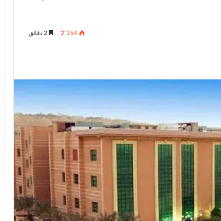
2٬354
2 دقائق