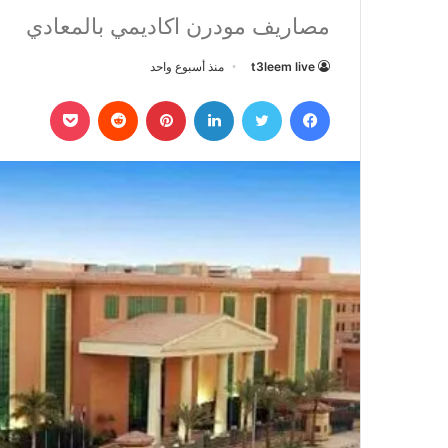
مصاريف مودرن اكاديمي بالمعادي
t3leem live
منذ أسبوع واحد
فيسبوك
تويتر
لينكدإن
بينتيريست
بوكيت